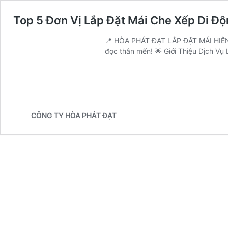
Top 5 Đơn Vị Lắp Đặt Mái Che Xếp Di Độ
📍 HÒA PHÁT ĐẠT LẮP ĐẶT MÁI HIÊN
đọc thân mến! 🌟 Giới Thiệu Dịch Vụ
CÔNG TY HÒA PHÁT ĐẠT