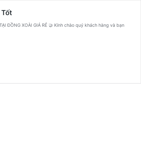
 Tốt
I ĐỒNG XOÀI GIÁ RẺ 🤝 Kính chào quý khách hàng và bạn
p
n
p
t
i
e
p
ng
ng
ài
á