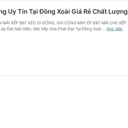
ng Uy Tín Tại Đồng Xoài Giá Rẻ Chất Lượng
 MÁI XẾP BẠT KÉO DI ĐỘNG, GIA CÔNG MAY ÉP BẠT MÁI CHE XẾP TẠ
To
 Lắp Đặt Mái Hiên, Mái Xếp Hòa Phát Đạt Tại Đồng Xoài …
Đọc tiếp
5
Đơ
Vị
Lắ
Đặ
Má
Ch
Xế
Di
Độ
Uy
Tín
Tại
Đồ
Xo
Gi