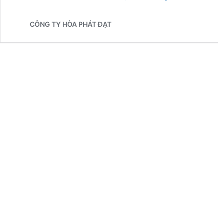
Che
Nắng
CÔNG TY HÒA PHÁT ĐẠT
Mưa
Dù
Sự
Kiện
tại
Thái
Bình
Đẹp
Giá
Rẻ
Nhất
–
sẵn
hàng
tại
kho