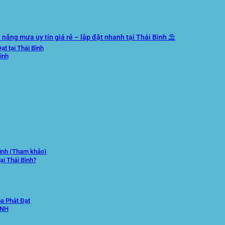
ắng mưa uy tín giá rẻ – lắp đặt nhanh tại Thái Bình ⛱️
ạt tại Thái Bình
ình
Bình (Tham khảo)
i Thái Bình?
a Phát Đạt
ÌNH