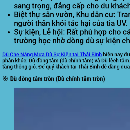
sang trọng, đẳng cấp cho du khách
Biệt thự sân vườn, Khu dân cư:
Tran
người thân khỏi tác hại của tia UV.
Sự kiện, Lễ hội:
Rất phù hợp cho các
trường học nhờ dòng dù sự kiện che
Dù Che Nắng Mưa Dù Sự Kiện tại Thái Bình
hiện nay đượ
phân khúc: Dù đồng tâm (dù chính tâm) và Dù lệch tâm. 
tầng thông gió. Để quý khách tại Thái Bình dễ dàng đưa 
🎯 Dù đồng tâm tròn (Dù chính tâm tròn)