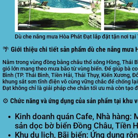
Dù che nắng mưa Hòa Phát Đạt lắp đặt tận nơi tại
🌴 Giới thiệu chi tiết sản phẩm dù che nắng mưa H
Nằm trong vùng đồng bằng châu thổ sông Hồng, Thái Bì
gió lớn mang theo mưa bão từ vùng biển. Để giúp bà con
Bình (TP. Thái Bình, Tiền Hải, Thái Thụy, Kiến Xương,
khung sắt sơn tĩnh điện vô cùng vững chắc để chống lạ
Đạt không chỉ là giải pháp che chắn tối ưu mà còn tạo
⚙️ Chức năng và ứng dụng của sản phẩm tại khu v
Kinh doanh quán Cafe, Nhà hàng:
M
sản dọc bờ biển Đồng Châu, Tiền Hải
Khu du lịch, Bãi biển:
Ứng dụng rộng