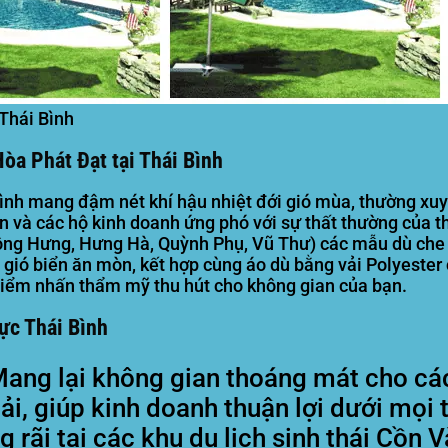
 Thái Bình
òa Phát Đạt tại Thái Bình
nh mang đậm nét khí hậu nhiệt đới gió mùa, thường xuy
 và các hộ kinh doanh ứng phó với sự thất thường của th
 Đông Hưng, Hưng Hà, Quỳnh Phụ, Vũ Thư) các mẫu dù ch
i gió biển ăn mòn, kết hợp cùng áo dù bằng vải Polyeste
 điểm nhấn thẩm mỹ thu hút cho không gian của bạn.
ực Thái Bình
ang lại không gian thoáng mát cho các
, giúp kinh doanh thuận lợi dưới mọi th
 rãi tại các khu du lịch sinh thái Cồn