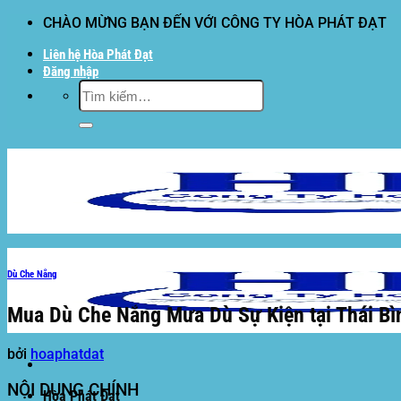
Bỏ
CHÀO MỪNG BẠN ĐẾN VỚI CÔNG TY HÒA PHÁT ĐẠT
qua
Liên hệ Hòa Phát Đạt
nội
Đăng nhập
dung
Tìm
kiếm:
Dù Che Nắng
Mua Dù Che Nắng Mưa Dù Sự Kiện tại Thái Bìn
bởi
hoaphatdat
NỘI DUNG CHÍNH
Hòa Phát Đạt