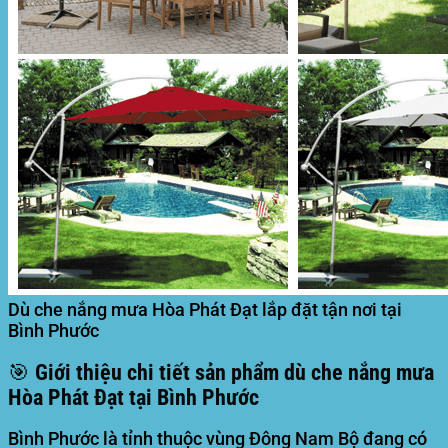
Dù che nắng mưa Hòa Phát Đạt lắp đặt tận nơi tại
Bình Phước
🎯
Giới thiệu chi tiết sản phẩm dù che nắng mưa
Hòa Phát Đạt tại Bình Phước
Bình Phước là tỉnh thuộc vùng Đông Nam Bộ đang có