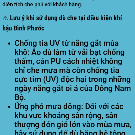
diện tích che phủ với khách hàng.
⚠️ Lưu ý khi sử dụng dù che tại điều kiện khí
hậu Bình Phước
Chống tia UV từ nắng gắt mùa
khô:
Áo dù làm từ vải bạt chống
thấm, cán PU cách nhiệt không
chỉ che mưa mà còn chống tia
cực tím (UV) độc hại trong những
ngày nắng gắt oi ả của Đông Nam
Bộ.
Ứng phó mưa dông:
Đối với các
khu vực khoảng sân rộng, sân
thượng đón gió lớn vào mùa mưa,
hãy sử dụng đế dù bằng bê tông