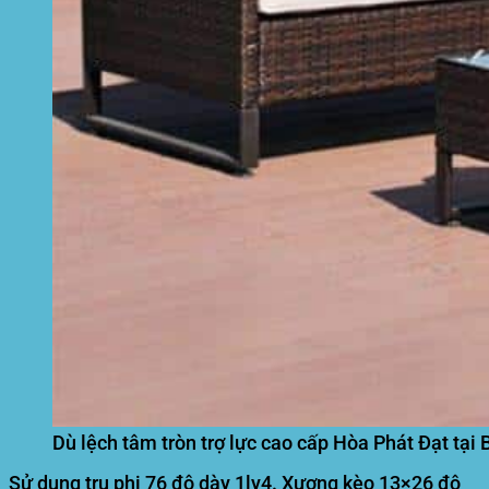
Dù lệch tâm tròn trợ lực cao cấp Hòa Phát Đạt tại
Sử dụng trụ phi 76 độ dày 1ly4. Xương kèo 13×26 độ