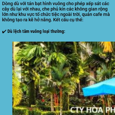
Dòng dù với tán bạt hình vuông cho phép xếp sát các
cây dù lại với nhau, che phủ kín các không gian rộng
lớn như khu vực tổ chức tiệc ngoài trời, quán cafe mà
không tạo ra kẽ hở nắng. Kết cấu cụ thể:
✔️ Dù lệch tâm vuông loại thường: