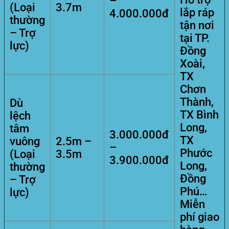
–
(Loại
3.7m
lắp ráp
4.000.000đ
thường
tận nơi
– Trợ
tại TP.
lực)
Đồng
Xoài,
TX
Chơn
Thành,
Dù
TX Bình
lệch
Long,
tâm
3.000.000đ
TX
vuông
2.5m –
–
Phước
(Loại
3.5m
3.900.000đ
Long,
thường
Đồng
– Trợ
Phú…
lực)
Miễn
phí giao