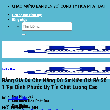
Bỏ
CHÀO MỪNG BẠN ĐẾN VỚI CÔNG TY HÒA PHÁT ĐẠT
qua
Liên hệ Hòa Phát Đạt
nội
Đăng nhập
dung
Tìm
kiếm:
Dù Che Nắng
Bảng Giá Dù Che Nắng Dù Sự Kiện Giá Rẻ Số
1 Tại Bình Phước Uy Tín Chất Lượng Cao
Hòa Phát Đạt
bởi
hoaphatdat
Giới thiệu Hòa Phát Đạt
Sản Phẩm
NỘI DUNG CHÍNH