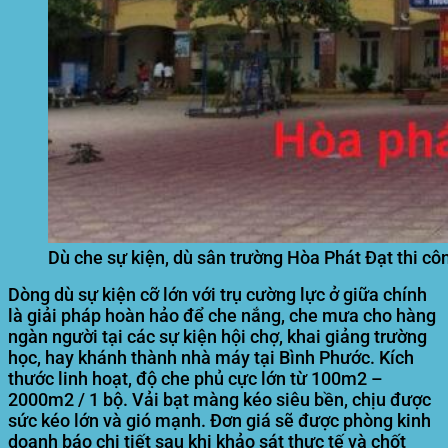
Dù che sự kiện, dù sân trường Hòa Phát Đạt thi cô
Dòng dù sự kiện cỡ lớn với trụ cường lực ở giữa chính
là giải pháp hoàn hảo để che nắng, che mưa cho hàng
ngàn người tại các sự kiện hội chợ, khai giảng trường
học, hay khánh thành nhà máy tại Bình Phước. Kích
thước linh hoạt, độ che phủ cực lớn từ 100m2 –
2000m2 / 1 bộ. Vải bạt màng kéo siêu bền, chịu được
sức kéo lớn và gió mạnh. Đơn giá sẽ được phòng kinh
doanh báo chi tiết sau khi khảo sát thực tế và chốt