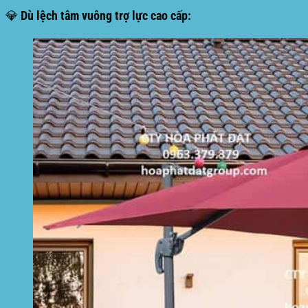
💎 Dù lệch tâm vuông trợ lực cao cấp: