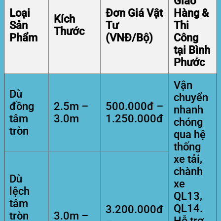
Giao
Loại
Đơn Giá Vật
Hàng &
Kích
Sản
Tư
Thi
Thước
Phẩm
(VNĐ/Bộ)
Công
tại Bình
Phước
Vận
Dù
chuyển
đồng
2.5m –
500.000đ –
nhanh
tâm
3.0m
1.250.000đ
chóng
tròn
qua hệ
thống
xe tải,
chành
Dù
xe
lệch
QL13,
tâm
QL14.
3.200.000đ
tròn
3.0m –
Hỗ trợ