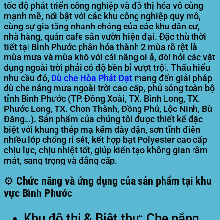
tốc độ phát triển công nghiệp và đô thị hóa vô cùng
mạnh mẽ, nổi bật với các khu công nghiệp quy mô,
cùng sự gia tăng nhanh chóng của các khu dân cư,
nhà hàng, quán cafe sân vườn hiện đại. Đặc thù thời
tiết tại Bình Phước phân hóa thành 2 mùa rõ rệt là
mùa mưa và mùa khô với cái nắng oi ả, đòi hỏi các vật
dụng ngoài trời phải có độ bền bỉ vượt trội. Thấu hiểu
nhu cầu đó,
Dù che
Hòa Phát Đạt
mang đến giải pháp
dù che nắng mưa ngoài trời cao cấp, phủ sóng toàn bộ
tỉnh Bình Phước (TP. Đồng Xoài, TX. Bình Long, TX.
Phước Long, TX. Chơn Thành, Đồng Phú, Lộc Ninh, Bù
Đăng…). Sản phẩm của chúng tôi được thiết kế đặc
biệt với khung thép mạ kẽm dày dặn, sơn tĩnh điện
nhiều lớp chống rỉ sét, kết hợp bạt Polyester cao cấp
chịu lực, chịu nhiệt tốt, giúp kiến tạo không gian râm
mát, sang trọng và đẳng cấp.
⚙️ Chức năng và ứng dụng của sản phẩm tại khu
vực Bình Phước
Khu đô thị & Biệt thự:
Che nắng