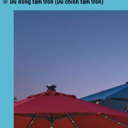
🎯 Dù đồng tâm tròn (Dù chính tâm tròn)