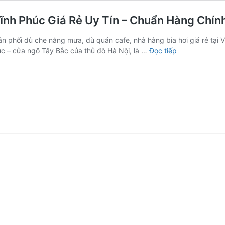
ĩnh Phúc Giá Rẻ Uy Tín – Chuẩn Hàng Chín
n phối dù che nắng mưa, dù quán cafe, nhà hàng bia hơi giá rẻ tại 
Mua
úc – cửa ngõ Tây Bắc của thủ đô Hà Nội, là …
Đọc tiếp
Dù
Che
Nắng
Mưa
Dù
Sự
Kiện
Tại
Vĩnh
Phúc
Giá
Rẻ
Uy
Tín
–
Chuẩn