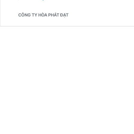
Dù
Lệch
CÔNG TY HÒA PHÁT ĐẠT
Tâm
Dù
Đông
Tâm
Che
Nắng
Giá
Rẻ
tại
Gia
Lai
Uy
Tín
Chính
Hãng