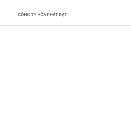
May
Ép
CÔNG TY HÒA PHÁT ĐẠT
Bạt
Mái
Xếp
Mái
Che
tại
Long
Xuyên
Uy
Tín
Giá
Rẻ
Nhất