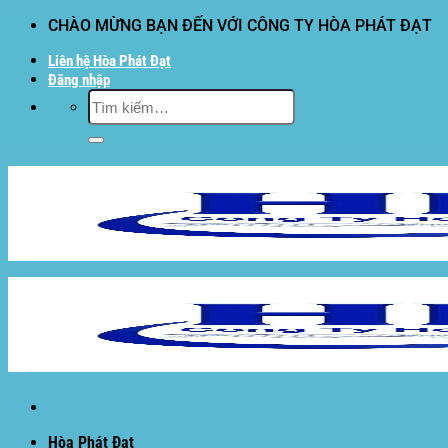
Bỏ
CHÀO MỪNG BẠN ĐẾN VỚI CÔNG TY HÒA PHÁT ĐẠT
qua
Liên hệ Hòa Phát Đạt
nội
Đăng nhập
dung
Tìm
kiếm:
Hòa Phát Đạt