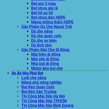
Bạt sọc 3 màu
Bạt nhựa giá rẻ
Bạt lót ao hồ
Bạt nhựa đen HDPE
Màng chống thấm HDPE
Sản Phẩm Dù Che Ngoài Trời
Dù che nắng
Dù che quán cafe
Dù che sự kiện
Dù lệch tâm
Sản Phẩm Mái Che Di Động
Mái hiên di động
Mái xếp di động
Nhà bạt di động
Motor kéo bạt che
Dự Án Hòa Phát Đạt
Lưới che nắng
Màng phủ nông nghiệp
Bạt Kéo Quán Cafe
Bạt Kéo Sân Trường
Thi Công Mái Xếp Hà Nội
Thi Công Mái Xếp TPHCM
Thi Công Mái Xếp Bình Dương