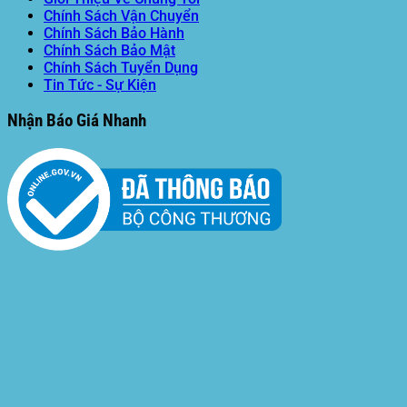
Chính Sách Vận Chuyển
Chính Sách Bảo Hành
Chính Sách Bảo Mật
Chính Sách Tuyển Dụng
Tin Tức - Sự Kiện
Nhận Báo Giá Nhanh