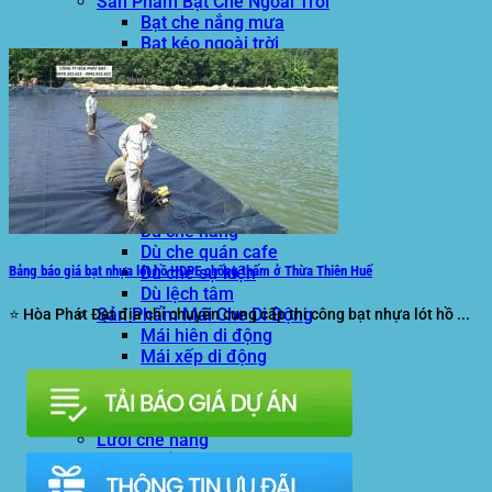
Sản Phẩm Bạt Che Ngoài Trời
Bạt che nắng mưa
Bạt kéo ngoài trời
Bạt che tự cuốn
Bạt nhựa xanh cam
Bạt sọc 3 màu
Bạt nhựa giá rẻ
Bạt lót ao hồ
Bạt nhựa đen HDPE
Màng chống thấm HDPE
Sản Phẩm Dù Che Ngoài Trời
Dù che nắng
Dù che quán cafe
Dù che sự kiện
Bảng báo giá bạt nhựa lót hồ HDPE chống thấm ở Thừa Thiên Huế
Dù lệch tâm
Sản Phẩm Mái Che Di Động
⭐ Hòa Phát Đạt địa chỉ chuyên cung cấp thi công bạt nhựa lót hồ ...
Mái hiên di động
Mái xếp di động
Nhà bạt di động
Motor kéo bạt che
Dự Án Hòa Phát Đạt
Lưới che nắng
Màng phủ nông nghiệp
Bạt Kéo Quán Cafe