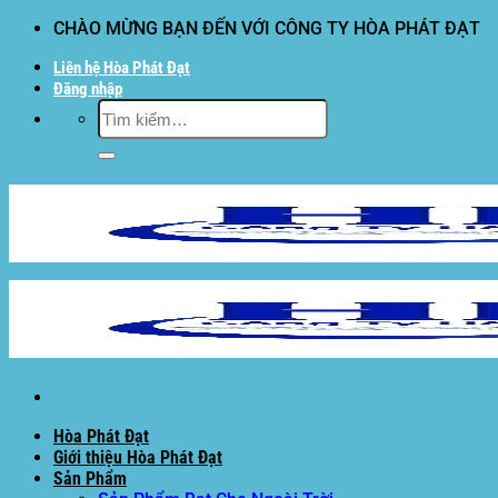
Bỏ
CHÀO MỪNG BẠN ĐẾN VỚI CÔNG TY HÒA PHÁT ĐẠT
qua
Liên hệ Hòa Phát Đạt
nội
Đăng nhập
dung
Tìm
kiếm:
Hòa Phát Đạt
Giới thiệu Hòa Phát Đạt
Sản Phẩm