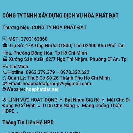
CÔNG TY TNHH XÂY DỰNG DỊCH VỤ HÒA PHÁT ĐẠT
Thương hiệu: CÔNG TY HÒA PHÁT ĐẠT
🆔
MST:
3703163860
🏛️
Trụ Sở:
47A Ống Nước D1800, Thô D2400 Khu Phố Tân
Hòa, Phường Đông Hòa, Tp Hồ Chí Minh
🏭
Xưởng Sản Xuất:
62/7 Ngô Thì Nhậm, Phường Dĩ An, Tp
Hồ Chí Minh
📞
Hotline:
0963.379.379 – 0978.322.622
⚖️
Quản Lý:
Thuế Cơ Sở 26 Thành Phố Hồ Chí Minh
📧
Email:
hoaphatdatgroup79@gmail.com
🌐
Website:
hoaphatdat.net
🌟
LĨNH VỰC HOẠT ĐỘNG
🔹 Bạt Nhựa Giá Rẻ 🔹 Mái Che Di
Động & Cố Định 🔹 Ô Dù Che Nắng 🔹 Màng Chống Thấm
HDPE...
Thông Tin Liên Hệ HPD