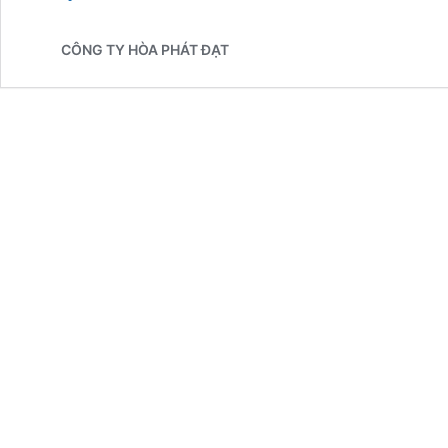
Thi
Công
CÔNG TY HÒA PHÁT ĐẠT
Mái
Che
Di
Động
Giá
Rẻ
Uy
Tín
Tại
Cầu
Giấy
–
Chuẩn
Hàng
Chính
hãng