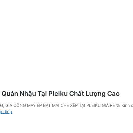
 Quán Nhậu Tại Pleiku Chất Lượng Cao
GIA CÔNG MAY ÉP BẠT MÁI CHE XẾP TẠI PLEIKU GIÁ RẺ 🤝 Kính chà
Lắp
c tiếp
Đặt
Mái
Che