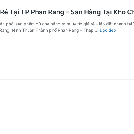
ẻ Tại TP Phan Rang – Sẵn Hàng Tại Kho C
n phối sản phẩm dù che nắng mưa uy tín giá rẻ – lắp đặt nhanh tại 
Xưởng
 Rang, Ninh Thuận Thành phố Phan Rang – Tháp …
Đọc tiếp
Cung
Cấp
Dù
Che
Nắng
Mưa
Giá
Rẻ
Tại
TP
Phan
Rang
–
Sẵn
Hàng
Tại