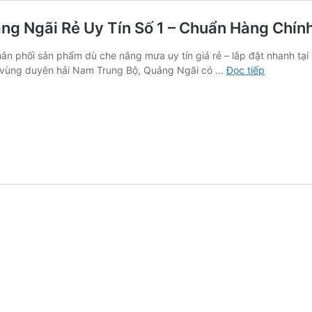
g Ngãi Rẻ Uy Tín Số 1 – Chuẩn Hàng Chín
n phối sản phẩm dù che nắng mưa uy tín giá rẻ – lắp đặt nhanh tại 
Giá
 vùng duyên hải Nam Trung Bộ, Quảng Ngãi có …
Đọc tiếp
Dù
Lệch
Tâm
Che
Nắng
Mưa
Tại
Quảng
Ngãi
Rẻ
Uy
Tín
Số
1
–
Chuẩn