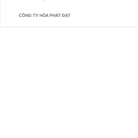
Dù
Che
CÔNG TY HÒA PHÁT ĐẠT
Nắng
Dù
Sự
Kiện
Giá
Rẻ
Tại
Quảng
Nam
Uy
Tín
Chất
Lượng
cao