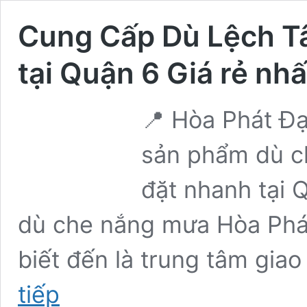
Cung Cấp Dù Lệch T
tại Quận 6 Giá rẻ nhấ
📍 Hòa Phát Đ
sản phẩm dù ch
đặt nhanh tại 
dù che nắng mưa Hòa Phát
biết đến là trung tâm gia
Cung
tiếp
Cấp