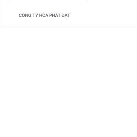
Che
Nắng
CÔNG TY HÒA PHÁT ĐẠT
Mưa
Ngoài
Trời
Tại
Hóc
Môn
|
Mua
Bán
Sỉ
&
Lẻ