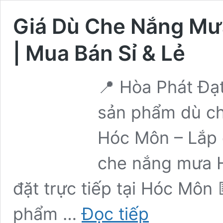
Giá Dù Che Nắng Mưa
| Mua Bán Sỉ & Lẻ
📍 Hòa Phát Đạ
sản phẩm dù che
Hóc Môn – Lắp 
che nắng mưa H
đặt trực tiếp tại Hóc Môn 
Giá
phẩm …
Đọc tiếp
Dù