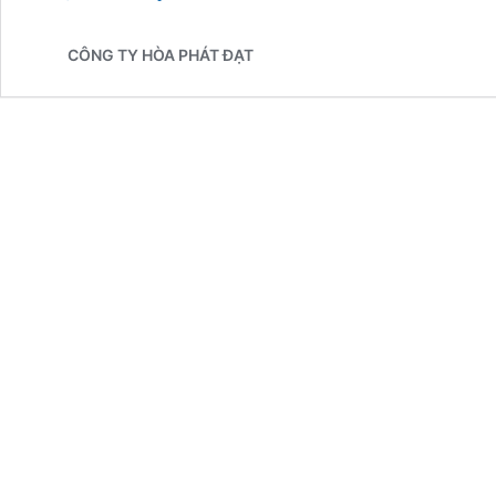
Giá
Dù
CÔNG TY HÒA PHÁT ĐẠT
Lệch
Tâm
Che
Ngoài
Trời
Rẻ
Top
1
Tại
Cà
Mau
Chất
Lượng
Cao