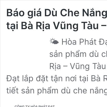
Báo giá Dù Che Nắng
tại Bà Rịa Vũng Tàu 
🌤️ Hòa Phát Đ
sản phẩm dù ch
Rịa – Vũng Tà
Đạt lắp đặt tận nơi tại Bà 
tiết sản phẩm dù che nắ
CÔNG TY HÒA PHÁT ĐẠT