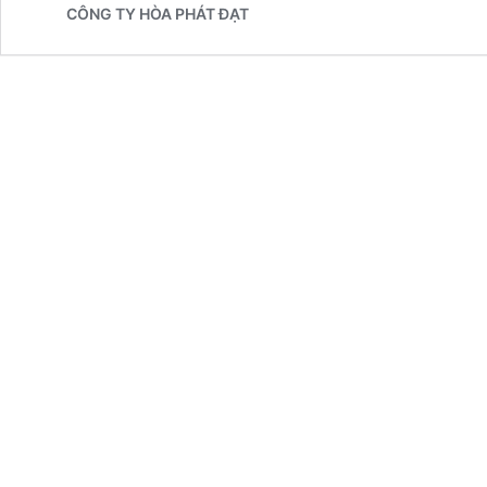
CÔNG TY HÒA PHÁT ĐẠT
Mái
Che
Xếp
Di
Động
Tại
Kon
Tum
Uy
Tín
Nhất