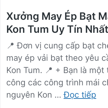
Xưởng May Ép Bạt Má
Kon Tum Uy Tín Nhấ
📍 Đơn vị cung cấp bạt c
may ép vải bạt theo yêu cầ
Kon Tum. 📍 + Bạn là một 
công các công trình mái c
Xưởng
nguyên Kon …
Đọc tiếp
May
Ép
Bạt