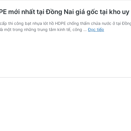
 mới nhất tại Đồng Nai giá gốc tại kho uy 
cấp thi công bạt nhựa lót hồ HDPE chống thấm chứa nước ở tại Đồng 
Bảng
là một trong những trung tâm kinh tế, công …
Đọc tiếp
giá
màng
chống
thấm
lót
ao
hồ
HDPE
mới
nhất
tại
Đồng
Nai
giá
gốc
tại